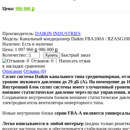
Цена:
986 000 ք
Производитель:
DAIKIN INDUSTRIES
Модель:
Канальный кондиционер Daikin FBA100A / RZASG1
Наличие:
Есть в наличии
Цена:
1 097 960 ք
986 000 ք
Количество:
Быстрый заказ
Отзывов: 0
|
Написать отзыв
в закладки
сравнение
Описание
Отзывы (0)
Сплит система Daikin канального типа средненапорная, отл
уровню звукового давления до 29 дБ (А). На помещение до 1
Внутренний блок сплит системы имеет улучшенный уровень
внешнее статистическое давление через пульт управления, 
Создаваемое внутренним блоком внешнее статистическое давле
электродвигатель вентилятора инверторного типа.
Новые внутренние блоки
серии FBA-A являются универсал
Легко вписываются в любой интерьер
(видны только решетки
воздухе частицы пыли и обеспечивается стабильная подача чис