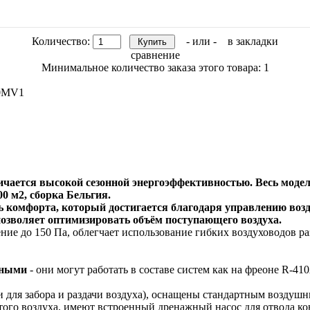
Количество:
- или -
в закладки
сравнение
Минимальное количество заказа этого товара: 1
00MV1
ичается высокой сезонной энергоэффективностью. Весь модел
00 м2, сборка Бельгия.
 комфорта, который достигается благодаря управлению возд
позволяет оптимизировать объём поступающего воздуха.
ние до 150 Па, облегчает использование гибких воздуховодов р
ьными
- они могут работать в составе систем как на фреоне R-410
 для забора и раздачи воздуха), оснащены стандартным воздуш
того воздуха, имеют встроенный дренажный насос для отвода ко