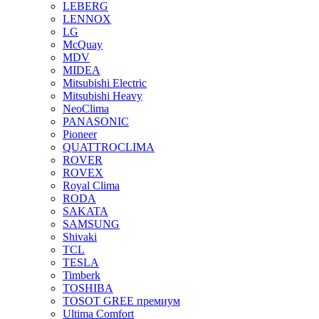
LEBERG
LENNOX
LG
McQuay
MDV
MIDEA
Mitsubishi Electric
Mitsubishi Heavy
NeoClima
PANASONIC
Pioneer
QUATTROCLIMA
ROVER
ROVEX
Royal Clima
RODA
SAKATA
SAMSUNG
Shivaki
TCL
TESLA
Timberk
TOSHIBA
TOSOT GREE премиум
Ultima Comfort