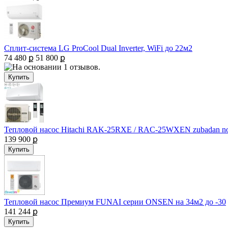
Сплит-система LG ProCool Dual Inverter, WiFi до 22м2
74 480 ք
51 800 ք
Тепловой насос Hitachi RAK-25RXE / RAC-25WXEN zubadan nor
139 900 ք
Тепловой насос Премиум FUNAI серии ONSEN на 34м2 до -30
141 244 ք