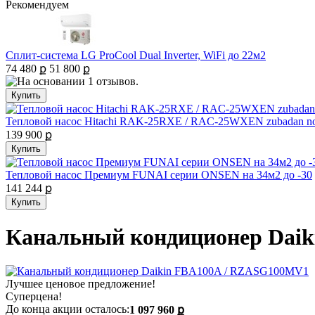
Рекомендуем
Сплит-система LG ProCool Dual Inverter, WiFi до 22м2
74 480 ք
51 800 ք
Тепловой насос Hitachi RAK-25RXE / RAC-25WXEN zubadan nor
139 900 ք
Тепловой насос Премиум FUNAI серии ONSEN на 34м2 до -30
141 244 ք
Канальный кондиционер Dai
Лучшее ценовое предложение!
Суперцена!
До конца акции осталось:
1 097 960 ք