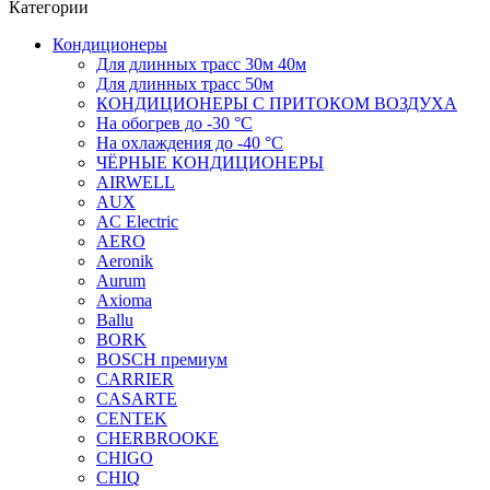
Категории
Кондиционеры
Для длинных трасс 30м 40м
Для длинных трасс 50м
КОНДИЦИОНЕРЫ С ПРИТОКОМ ВОЗДУХА
На обогрев до -30 °С
На охлаждения до -40 °С
ЧЁРНЫЕ КОНДИЦИОНЕРЫ
AIRWELL
AUX
AC Electric
AERO
Aeronik
Aurum
Axioma
Ballu
BORK
BOSCH премиум
CARRIER
CASARTE
CENTEK
CHERBROOKE
CHIGO
CHIQ