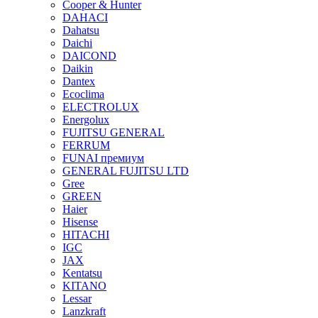
Cooper & Hunter
DAHACI
Dahatsu
Daichi
DAICOND
Daikin
Dantex
Ecoclima
ELECTROLUX
Energolux
FUJITSU GENERAL
FERRUM
FUNAI премиум
GENERAL FUJITSU LTD
Gree
GREEN
Haier
Hisense
HITACHI
IGC
JAX
Kentatsu
KITANO
Lessar
Lanzkraft