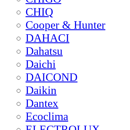
CHIQ
Cooper & Hunter
DAHACI
Dahatsu
Daichi
DAICOND
Daikin
Dantex
Ecoclima
ELECTROLUX