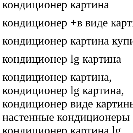
кондиционер картина
кондиционер +в виде кар
кондиционер картина куп
кондиционер lg картина
кондиционер картина,
кондиционер lg картина,
кондиционер виде картин
настенные кондиционеры
Задать вопрос
кондиционер картина lg,