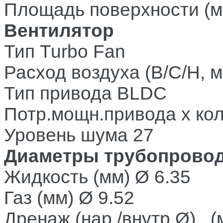
Площадь поверхности (м
Вентилятор
Тип
Turbo Fan
Расход воздуха (В/С/Н, м
Тип привода
BLDC
Потр.мощн.привода х ко
Уровень шума 27
Диаметры трубопрово
Жидкость (мм)
Ø 6.35
Газ (мм)
Ø 9.52
Дренаж (нар./внутр.Ø) (