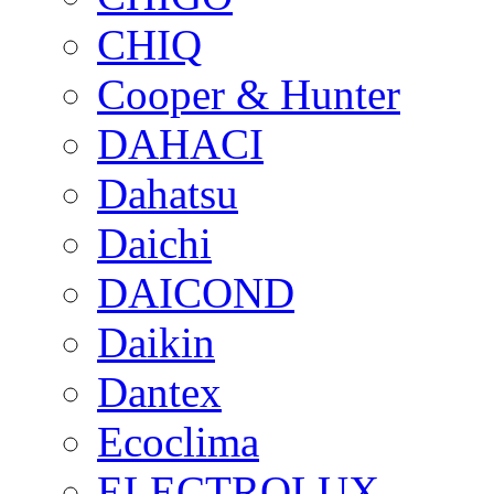
CHIQ
Cooper & Hunter
DAHACI
Dahatsu
Daichi
DAICOND
Daikin
Dantex
Ecoclima
ELECTROLUX