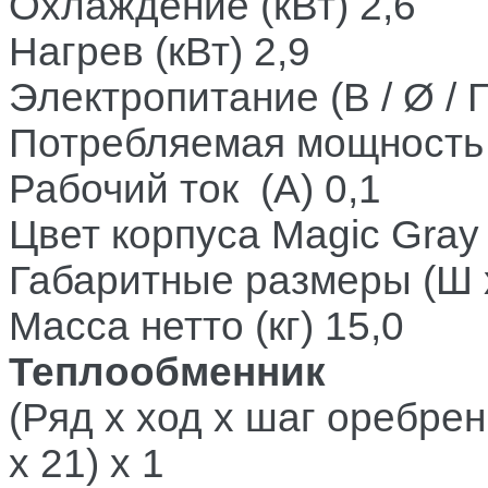
Охлаждение (кВт)
2,6
Нагрев (кВт)
2,9
Электропитание (В / Ø / Г
Потребляемая мощность
Рабочий ток (А)
0,1
Цвет корпуса
Magic Gray
Габаритные размеры (Ш x
Масса нетто (кг)
15,
Теплообменник
(Ряд x ход x шаг оребрен
x 21) x 1