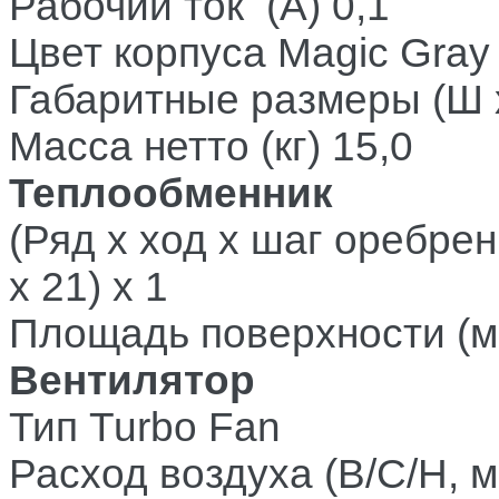
Рабочий ток (А)
0,1
Цвет корпуса
Magic Gray
Габаритные размеры (Ш x
Масса нетто (кг)
15,
Теплообменник
(Ряд x ход x шаг оребрен
x 21) x 1
Площадь поверхности (м
Вентилятор
Тип
Turbo Fan
Расход воздуха (В/С/Н, м