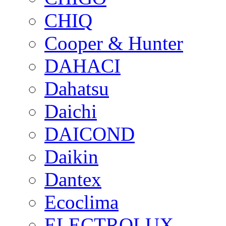
CHIQ
Cooper & Hunter
DAHACI
Dahatsu
Daichi
DAICOND
Daikin
Dantex
Ecoclima
ELECTROLUX