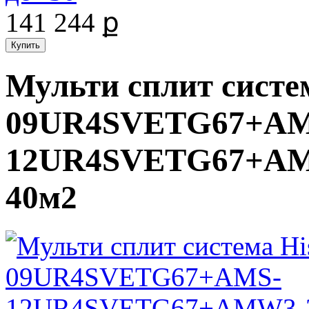
141 244 ք
Мульти сплит систе
09UR4SVETG67+AM
12UR4SVETG67+AMW
40м2