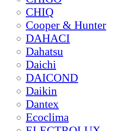
CHIQ
Cooper & Hunter
DAHACI
Dahatsu
Daichi
DAICOND
Daikin
Dantex
Ecoclima
ELECTROLUX