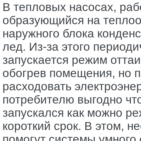
В тепловых насосах, ра
образующийся на тепло
наружного блока конденс
лед. Из-за этого периоди
запускается режим отта
обогрев помещения, но 
расходовать электроэнер
потребителю выгодно чт
запускался как можно ре
короткий срок. В этом, н
Задать вопрос
помогут системы умного 