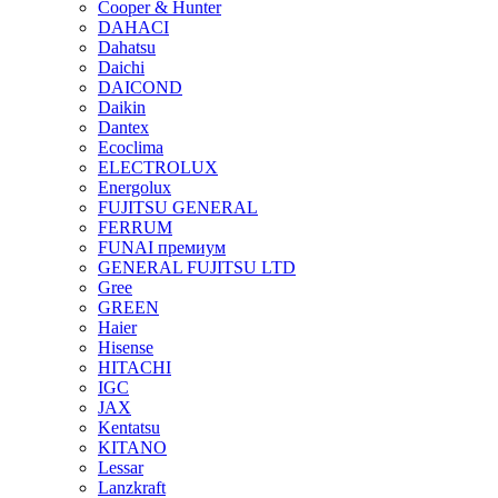
Cooper & Hunter
DAHACI
Dahatsu
Daichi
DAICOND
Daikin
Dantex
Ecoclima
ELECTROLUX
Energolux
FUJITSU GENERAL
FERRUM
FUNAI премиум
GENERAL FUJITSU LTD
Gree
GREEN
Haier
Hisense
HITACHI
IGC
JAX
Kentatsu
KITANO
Lessar
Lanzkraft