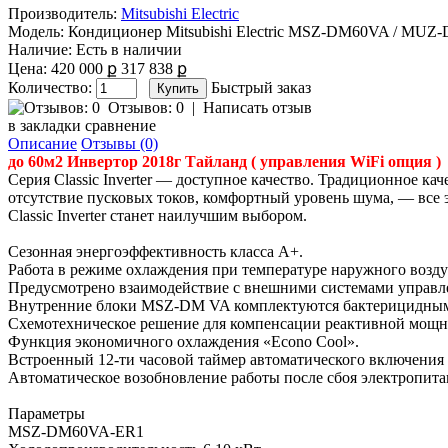
Производитель:
Mitsubishi Electric
Модель:
Кондиционер Mitsubishi Electric MSZ-DM60VA / MU
Наличие:
Есть в наличии
Цена:
420 000 ք
317 838 ք
Количество:
Быстрый заказ
Отзывов: 0
|
Написать отзыв
в закладки
сравнение
Описание
Отзывы (0)
до 60м2 Инвертор 2018г Тайланд ( управления WiFi опция )
Серия Classic Inverter — доступное качество. Традиционное ка
отсутствие пусковых токов, комфортный уровень шума, — все э
Classic Inverter станет наилучшим выбором.
Сезонная энергоэффективность класса А+.
Работа в режиме охлаждения при температуре наружного возду
Предусмотрено взаимодействие с внешними системами управле
Внутренние блоки MSZ-DM VA комплектуются бактерицидным ф
Схемотехническое решение для компенсации реактивной мощн
Функция экономичного охлаждения «Econo Cool».
Встроенный 12-ти часовой таймер автоматического включения 
Автоматическое возобновление работы после сбоя электропитан
Параметры
MSZ-DM60VA-ER1