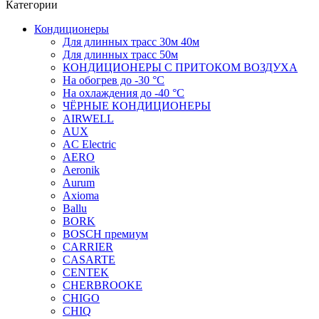
Категории
Кондиционеры
Для длинных трасс 30м 40м
Для длинных трасс 50м
КОНДИЦИОНЕРЫ С ПРИТОКОМ ВОЗДУХА
На обогрев до -30 °С
На охлаждения до -40 °С
ЧЁРНЫЕ КОНДИЦИОНЕРЫ
AIRWELL
AUX
AC Electric
AERO
Aeronik
Aurum
Axioma
Ballu
BORK
BOSCH премиум
CARRIER
CASARTE
CENTEK
CHERBROOKE
CHIGO
CHIQ