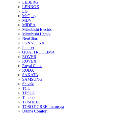
LEBERG
LENNOX
LG
McQuay
MDV
MIDEA
Mitsubishi Electric
Mitsubishi Heavy
NeoClima
PANASONIC
Pioneer
QUATTROCLIMA
ROVER
ROVEX
Royal Clima
RODA
SAKATA
SAMSUNG
Shivaki
TCL
TESLA
Timberk
TOSHIBA
TOSOT GREE премиум
Ultima Comfort